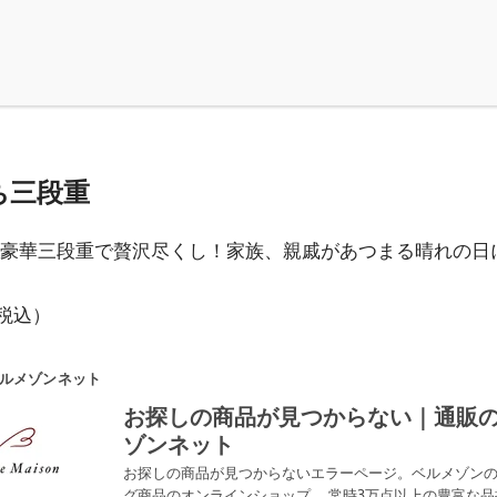
ち三段重
豪華三段重で贅沢尽くし！家族、親戚があつまる晴れの日
税込）