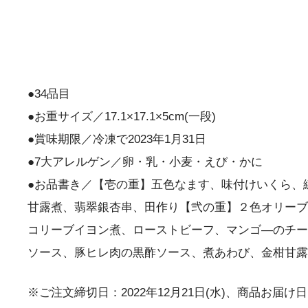
●34品目
●お重サイズ／17.1×17.1×5cm(一段)
●賞味期限／冷凍で2023年1月31日
●7大アレルゲン／卵・乳・小麦・えび・かに
●お品書き／【壱の重】五色なます、味付けいくら、
甘露煮、翡翠銀杏串、田作り【弐の重】２色オリーブ
コリーブイヨン煮、ローストビーフ、マンゴ―のチー
ソース、豚ヒレ肉の黒酢ソース、煮あわび、金柑甘露
※ご注文締切日：2022年12月21日(水)、商品お届け日：2