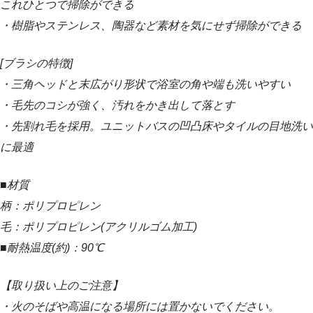
これひとつで掃除ができる
・樹脂やステンレス、陶器など素材を気にせず掃除ができる
[ブラシの特徴]
・三角ヘッドと末広がり形状で浴室の角や端も洗いやすい
・毛先のコシが強く、汚れをかき出して落とす
・先割れ毛を採用。ユニットバスの凹凸床やタイルの目地洗い
に最適
■材質
柄：ポリプロピレン
毛：ポリプロピレン(アクリルゴム加工)
■耐熱温度(約)：90℃
【取り扱い上のご注意】
・火のそばや高温になる場所には置かないでください。