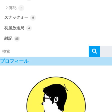
簿記
2
スナックミー
9
枕屋放送局
4
雑記
85
プロフィール