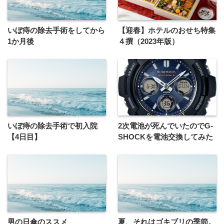
いぼ痔の除去手術をしてから
【迎春】ホテルのおせち特集
1か月後
４撰（2023年版）
いぼ痔の除去手術で初入院
2次電池が死んでいたのでG-
【4日目】
SHOCKを電池交換してみた
男の日傘のススメ
夏、それはゴキブリの季節。