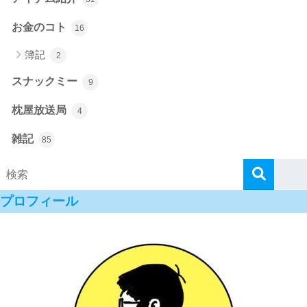
お金のコト
16
簿記
2
スナックミー
9
枕屋放送局
4
雑記
85
プロフィール