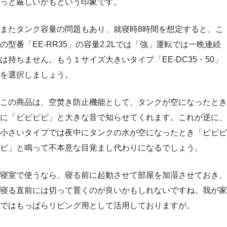
っと厳しいかもという印象です。
またタンク容量の問題もあり、就寝時8時間を想定すると、こ
の型番「EE-RR35」の容量2.2Lでは「強」運転では一晩連続
は持ちません。もう１サイズ大きいタイプ「EE-DC35・50」
を選択しましょう。
この商品は、空焚き防止機能として、タンクが空になったとき
に「ピピピピ」と大きな音で知らせてくれます。これが逆に、
小さいタイプでは夜中にタンクの水が空になったとき「ピピピ
ピ」と鳴って不本意な目覚まし代わりになるでしょう。
寝室で使うなら、寝る前に起動させて部屋を加湿させておき、
寝る直前には切って置くのが良いかもしれないですね。我が家
ではもっぱらリビング用として活用しておりますが。