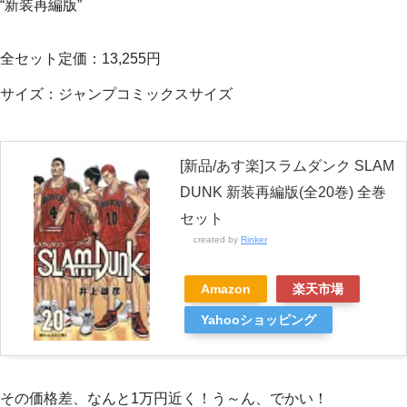
“新装再編版”
全セット定価：13,255円
サイズ：ジャンプコミックスサイズ
[新品/あす楽]スラムダンク SLAM
DUNK 新装再編版(全20巻) 全巻
セット
created by
Rinker
Amazon
楽天市場
Yahooショッピング
その価格差、なんと1万円近く！う～ん、でかい！